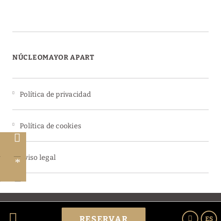
NÚCLEOMAYOR APART
Política de privacidad
Política de cookies
a
a
Aviso legal
l
Powered by Keytel
RESERVAR
ES
Compra segura