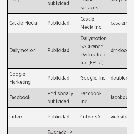
publicidad
services
Casale
Casale Media
Publicidad
casalemed
Media Inc.
Dailymotion
SA (France)
Dailymotion
Publicidad
dmxleo.c
Dailimotion
Inc (EEUU)
Google
Publicidad
Google, Inc
doubleclic
Marketing
Red social y
Facebook
Facebook
facebook
publicidad
Inc
Criteo
Publicidad
Criteo SA
website, cr
Buscador y