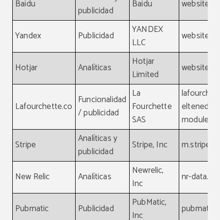
Baidu
Baidu
website, b
publicidad
YANDEX
Yandex
Publicidad
website, y
LLC
Hotjar
Hotjar
Analíticas
website, ho
Limited
La
lafourchet
Funcionalidad
Lafourchette.co
Fourchette
eltenedor.
/ publicidad
SAS
module.la
Analíticas y
Stripe
Stripe, Inc
m.stripe.
publicidad
Newrelic,
New Relic
Analíticas
nr-data.ne
Inc
PubMatic,
Pubmatic
Publicidad
pubmatic.
Inc