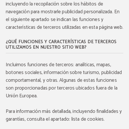
incluyendo la recopilación sobre los hábitos de
navegación para mostrarle publicidad personalizada. En
el siguiente apartado se indican las funciones y
características de terceros utilizadas en esta página web.
¿QUÉ FUNCIONES Y CARACTERÍSTICAS DE TERCEROS
UTILIZAMOS EN NUESTRO SITIO WEB?
Incluimos funciones de terceros: analíticas, mapas,
Código promocional
botones sociales, información sobre turismo, publicidad
¡BENEFICIOS EXCLUSIVOS PARA SOCIOS DEL
CLUB BENEFICIOS LO BARNECHEA (NÚCLEO
comportamental, y otras. Algunas de estas funciones
MAYOR APART)!
son proporcionadas por terceros ubicados fuera de la
Disfruta descuentos exclusivos para socios del
Promoción Larga Estancia
Club Beneficios Lo Barnechea en
Unión Europea.
departamentos, Rooftop (de acuerdo con
tarifario), Quincho y Cowork, sujetos a reserva y
disponibilidad.
Para estancias superiores a 15 días, se aplicará un
8% de descuento adicional
.
*Solo pagos directos, presentando tarjeta física o
Para información más detallada, incluyendo finalidades y
digital de Club Preferente con validez al hacer
¡No te lo pierdas!
check-in o reservar eventos.
garantías, consulta el apartado: lista de cookies.
La disponibilidad depende de la ocupación del
Apart.
RESERVAR