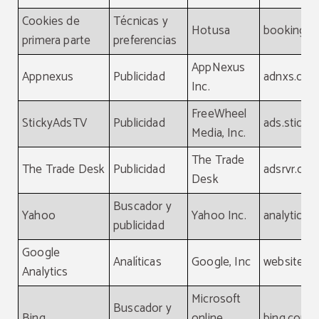
Cookies de
Técnicas y
Hotusa
booking-c
primera parte
preferencias
AppNexus
Appnexus
Publicidad
adnxs.co
Inc.
FreeWheel
StickyAdsTV
Publicidad
ads.sticky
Media, Inc.
The Trade
The Trade Desk
Publicidad
adsrvr.org
Desk
Buscador y
Yahoo
Yahoo Inc.
analytics.
publicidad
Google
Analíticas
Google, Inc
website
Analytics
Microsoft
Buscador y
Bing
online
bing.com