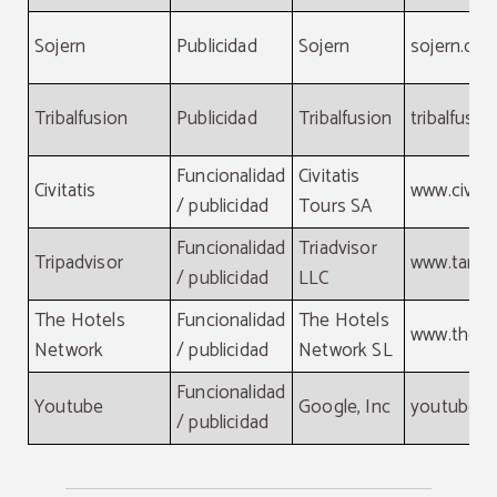
Sojern
Publicidad
Sojern
sojern.co
Tribalfusion
Publicidad
Tribalfusion
tribalfusi
Funcionalidad
Civitatis
Civitatis
www.civita
/ publicidad
Tours SA
Funcionalidad
Triadvisor
Tripadvisor
www.tamg
/ publicidad
LLC
The Hotels
Funcionalidad
The Hotels
www.theho
Network
/ publicidad
Network SL
Funcionalidad
Youtube
Google, Inc
youtube.
/ publicidad